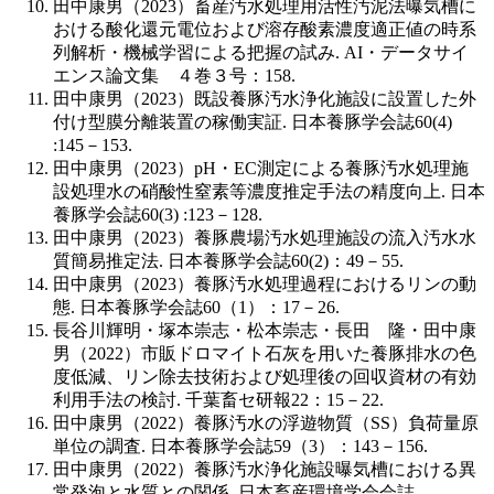
田中康男（2023）畜産汚水処理用活性汚泥法曝気槽に
おける酸化還元電位および溶存酸素濃度適正値の時系
列解析・機械学習による把握の試み. AI・データサイ
エンス論文集 ４巻３号：158.
田中康男（2023）既設養豚汚水浄化施設に設置した外
付け型膜分離装置の稼働実証. 日本養豚学会誌60(4)
:145－153.
田中康男（2023）pH・EC測定による養豚汚水処理施
設処理水の硝酸性窒素等濃度推定手法の精度向上. 日本
養豚学会誌60(3) :123－128.
田中康男（2023）養豚農場汚水処理施設の流入汚水水
質簡易推定法. 日本養豚学会誌60(2)：49－55.
田中康男（2023）養豚汚水処理過程におけるリンの動
態. 日本養豚学会誌60（1）：17－26.
長谷川輝明・塚本崇志・松本崇志・長田 隆・田中康
男（2022）市販ドロマイト石灰を用いた養豚排水の色
度低減、リン除去技術および処理後の回収資材の有効
利用手法の検討. 千葉畜セ研報22：15－22.
田中康男（2022）養豚汚水の浮遊物質（SS）負荷量原
単位の調査. 日本養豚学会誌59（3）：143－156.
田中康男（2022）養豚汚水浄化施設曝気槽における異
常発泡と水質との関係. 日本畜産環境学会会誌.