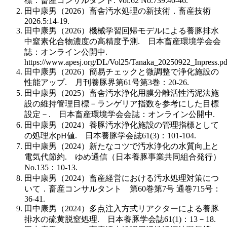
標．畜産コンサルタント. Vol.62 No.739:40-46.
田中康男（2026）畜舎汚水処理の新技術．畜産技術
2026.5:14-19.
田中康男（2026）機械学習回帰モデルによる養豚排水
中窒素化合物濃度の高精度予測. 日本畜産環境学会会
誌：オンライン公開中.
https://www.apesj.org/DL/Vol25/Tanaka_20250922_Inpress.pd
田中康男（2026）簡易チェックと微調整で浄化施設の
性能アップ. 月刊養豚界第61号第3巻：20-26.
田中康男（2025）畜舎汚水浄化用膜分離活性汚泥法施
設の維持管理目標－ランゲリア指数を参考にした目標
設定－. 日本畜産環境学会会誌：オンライン公開中.
田中康男（2024）養豚汚水浄化施設の管理指標として
の処理水pH値. 日本養豚学会誌61(3)：101-104.
田中康男（2024）新たなコツで汚水浄化の水質向上と
電気代節約. ゆめ通信（日本養豚事業共同組合発行）
No.135：10-13.
田中康男（2024）畜産経営における汚水処理対策につ
いて．畜産コンサルタント 第60巻第7号 通巻715号：
36-41.
田中康男（2024）多点注入方式リアクターによる養豚
排水の硫黄脱窒処理. 日本養豚学会誌61(1)：13－18.