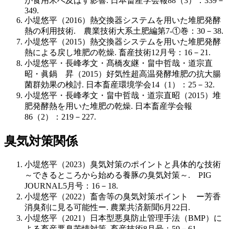
が食用米へ及ばす影響. 日本畜産学会報88（3）：339－
349.
小堤悠平（2016）熱交換器システムを用いた堆肥発酵
熱の利用技術. 農業技術大系土肥編第7-①巻：30－38.
小堤悠平（2015）熱交換器システムを用いた堆肥発酵
熱による戻し堆肥の乾燥. 畜産技術12月号：16－21.
小堤悠平・長峰孝文・髙橋友継・畠中哲哉・道宗直
昭・眞鍋 昇（2015）好気性超高温発酵堆肥の抗大腸
菌群効果の検討. 日本畜産環境学会14（1）：25－32.
小堤悠平・長峰孝文・畠中哲哉・道宗直昭（2015）堆
肥発酵熱を用いた堆肥の乾燥. 日本畜産学会報
86（2）：219－227.
臭気対策関係
小堤悠平（2023）臭気対策のポイントと具体的な技術
～できるところから始める養豚の臭気対策～. PIG
JOURNAL5月号：16－18.
小堤悠平（2022）畜舎等の臭気対策ポイント ー芳香
消臭剤に見る可能性ー. 農業共済新聞6月22日.
小堤悠平（2021）日本型悪臭防止管理手法（BMP）に
よる畜産悪臭苦情対策. 畜産技術8月号：59－61.