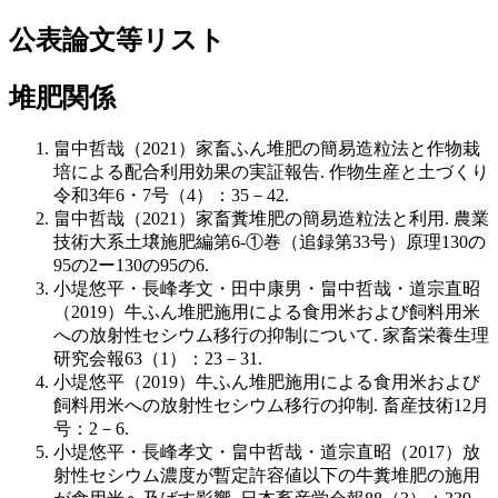
公表論文等リスト
堆肥関係
畠中哲哉（2021）家畜ふん堆肥の簡易造粒法と作物栽
培による配合利用効果の実証報告. 作物生産と土づくり
令和3年6・7号（4）：35－42.
畠中哲哉（2021）家畜糞堆肥の簡易造粒法と利用. 農業
技術大系土壌施肥編第6-①巻（追録第33号）原理130の
95の2ー130の95の6.
小堤悠平・長峰孝文・田中康男・畠中哲哉・道宗直昭
（2019）牛ふん堆肥施用による食用米および飼料用米
への放射性セシウム移行の抑制について. 家畜栄養生理
研究会報63（1）：23－31.
小堤悠平（2019）牛ふん堆肥施用による食用米および
飼料用米への放射性セシウム移行の抑制. 畜産技術12月
号：2－6.
小堤悠平・長峰孝文・畠中哲哉・道宗直昭（2017）放
射性セシウム濃度が暫定許容値以下の牛糞堆肥の施用