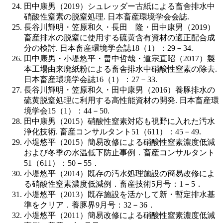
田中康男（2019）シュレッダー古紙による畜舎排水中
硝酸性窒素の脱窒処理. 日本畜産環境学会会誌.
長谷川輝明・笠原和久・長田 隆・田中康男（2019）
畜産排水の脱窒に使用する硫黄含有資材の適正配合成
分の検討. 日本畜産環境学会誌18（1）：29－34.
田中康男・小堤悠平・畠中哲哉・道宗直昭（2017）製
本工場由来廃紙粉による畜舎排水中硝酸性窒素の除去.
日本畜産環境学会誌16（1）：27－33.
長谷川輝明・笠原和久・田中康男（2016）養豚排水の
硫黄脱窒処理に利用する高性能資材の開発. 日本畜産環
境学会15（1）：44－50.
田中康男（2015）硝酸性窒素対応も視野に入れた汚水
浄化技術. 畜産コンサルタント51（611）：45－49.
小堤悠平（2015）簡易改修による硝酸性窒素濃度低減
および冬季の水温低下防止事例．畜産コンサルタント
51（611）：50－55．
小堤悠平（2014）既存の汚水処理施設の簡易改修によ
る硝酸性窒素濃度低減例．畜産技術5月号：1－5．
小堤悠平（2013）既存施設を活かして新・暫定排水基
準をクリア．養豚界9月号：32－36．
小堤悠平（2011）簡易改修による硝酸性窒素濃度低減