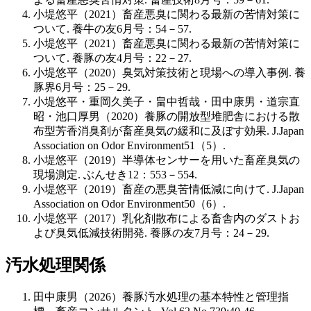
小堤悠平（2021）畜産悪臭に関わる最新の苦情対策に
ついて. 養牛の友6月号：54－57.
小堤悠平（2021）畜産悪臭に関わる最新の苦情対策に
ついて. 養豚の友4月号：22－27.
小堤悠平（2020）臭気対策技術と現場への導入事例. 養
豚界6月号：25－29.
小堤悠平・重岡久美子・畠中哲哉・田中康男・道宗直
昭・池口厚男（2020）養豚の開放型堆肥舎における散
布型芳香消臭剤が畜産臭気の緩和に及ぼす効果. J.Japan
Association on Odor Environment51（5）.
小堤悠平（2019）半導体センサーを用いた畜産臭気の
現場測定. ぶんせき12：553－554.
小堤悠平（2019）畜産の悪臭苦情低減に向けて. J.Japan
Association on Odor Environment50（6）.
小堤悠平（2017）乳化剤散布による畜舎内のダストお
よび臭気低減技術開発. 養豚の友7月号：24－29.
汚水処理関係
田中康男（2026）養豚汚水処理の基本特性と管理指