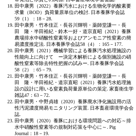
田中康男（2022）養豚汚水における生物化学的酸素要
求量（BOD）負荷量原単位の検討. 日本養豚学会誌
59（1）：18－28.
田中康男・竹本佳正・長谷川輝明・薬師堂謙一・長
田 隆・半田裕紀・鈴木一好・道宗直昭（2021）養豚
農場排水中硝酸性窒素等およびアンモニア性窒素の簡
易濃度推定法. 日本養豚学会誌58（4）：165－177.
田中康男（2021）機械学習による養豚汚水処理施設の
性能向上に向けて ー決定木解析による個別施設の硝
酸性窒素等除去特性把握の試みー. 日本養豚学会誌
58（2）：65－79.
田中康男・竹本佳正・長谷川輝明・薬師堂謙一・長
田 隆・半田裕紀・道宗直昭（2021）養豚汚水処理施
設の設計に用いる窒素負荷量原単位の策定. 家畜衛生学
雑誌47：63－72.
田中康男・中野貞雄（2020）養豚廃水浄化施設用の活
性汚泥濃度簡易モニタリング装置. 日本畜産環境学会会
誌.
田中康男（2020）養豚における環境問題への対応～排
水中硝酸性窒素等の規制対応策を中心に～. Pig
Journal：18－19.