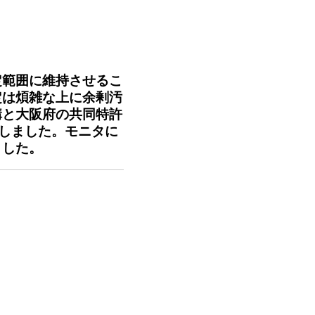
定範囲に維持させるこ
定は煩雑な上に余剰汚
構と大阪府の共同特許
発しました。モニタに
ました。