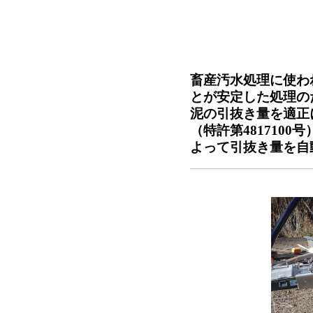
畜産汚水処理に使わ
とが安定した処理の
泥の引抜き量を適正
（特許第481710
よって引抜き量を自