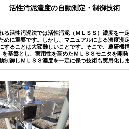
活性汚泥濃度の自動測定・制御技術
れる活性汚泥法では活性汚泥（ＭＬＳＳ）濃度を一
ために重要です。しかし、マニュアルによる濃度測
にすることは大変難しいことです。そこで、農研機
0号）を基盤とし、実用性を高めたＭＬＳＳモニタを開
動制御しＭＬＳＳ濃度を一定に保つ技術も実用化し