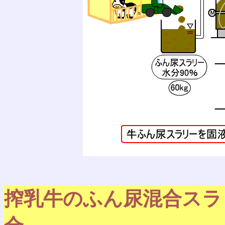
搾乳牛のふん尿混合スラ