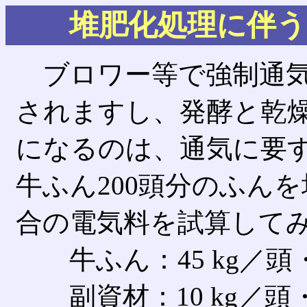
堆肥化処理に伴う
ブロワー等で強制通気
されますし、発酵と乾
になるのは、通気に要
牛ふん200頭分のふん
合の電気料を試算して
牛ふん：45 kg／頭
副資材：10 kg／頭