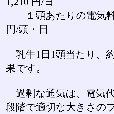
1,210 円/日
１頭あたりの電気料：1,21
円/頭・日
乳牛1日1頭当たり、約
果です。
過剰な通気は、電気代
段階で適切な大きさの