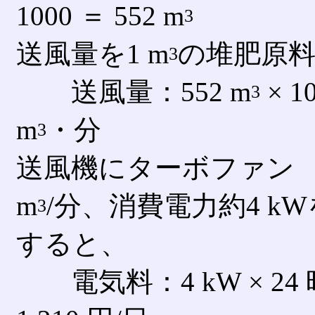
1000 ＝ 552 m
3
送風量を1 m
の堆肥原料
3
送風量：552 m
× 1
3
m
・分
3
送風機にターボファン （2
m
/分、消費電力約4 kW
3
すると、
電気料：4 kW × 24 時間 