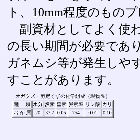
ト、10mm程度のもの
副資材としてよく使わ
の長い期間が必要であ
ガネムシ等が発生しや
すことがあります。
オガクズ・剪定くずの化学組成（現物％）
種 類
水分
炭素
窒素
炭素率
リン酸
カリ
お が 屑
20
37.7
0.05
754
0.01
0.10