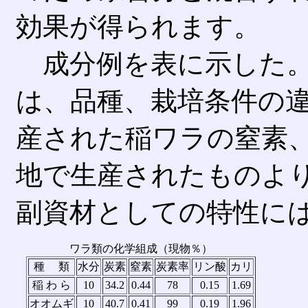
効果が得られます。
成分例を表に示した。
は、品種、栽培条件の
産された稲ワラの窒素
地で生産されたものよ
副資材としての特性に
ワラ類の化学組成（現物％）
種 類
水分
炭素
窒素
炭素率
リン酸
カリ
稲 わ ら
10
34.2
0.44
78
0.15
1.69
オオムギ
10
40.7
0.41
99
0.19
1.96