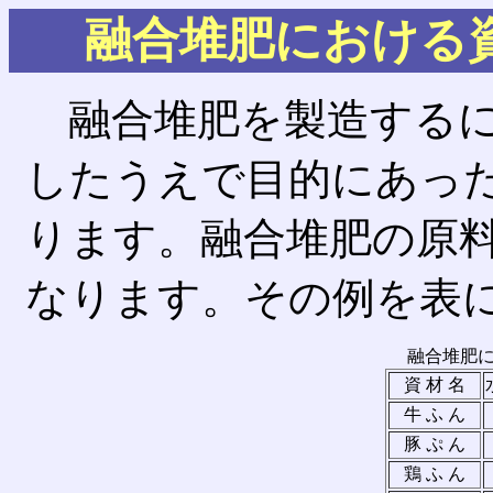
融合堆肥における
融合堆肥を製造するに
したうえで目的にあっ
ります。融合堆肥の原
なります。その例を表
融合堆肥
資 材 名
牛 ふ ん
豚 ぷ ん
鶏 ふ ん