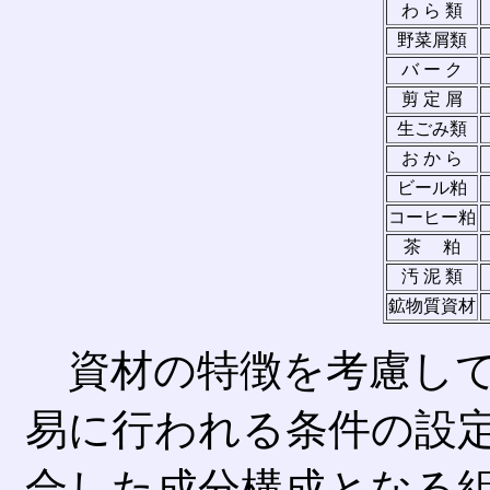
わ ら 類
野菜屑類
バ ー ク
剪 定 屑
生ごみ類
お か ら
ビール粕
コーヒー粕
茶 粕
汚 泥 類
鉱物質資材
資材の特徴を考慮して
易に行われる条件の設
合した成分構成となる