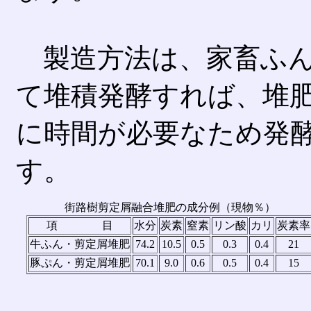
製造方法は、家畜ふん
て堆積発酵すれば、堆
に時間が必要なため発
す。
街路樹剪定屑融合堆肥の成分例（現物％）
項 目
水分
炭素
窒素
リン酸
カリ
炭素率
牛ふん・剪定屑堆肥
74.2
10.5
0.5
0.3
0.4
21
豚ぷん・剪定屑堆肥
70.1
9.0
0.6
0.5
0.4
15