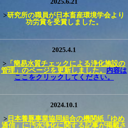
2025.6.21
>
研究所の職員が日本畜産環境学会より
功労賞を受賞しました。
2025.4.1
>
「簡易水質チェックによる浄化施設の
管理」のページを更新しました。
内容は
ここをクリックしてください。
2024.10.1
>
日本養豚事業協同組合の機関紙「ゆめ
通信」に汚水浄化に関する記事が掲載さ