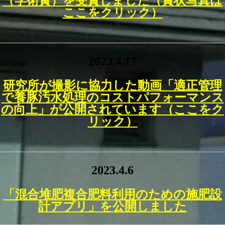
（学術賞）を受賞しました（賞状写真は
ここをクリック）
2023.4.17
研究所が撮影に協力した動画「適正管理
で養豚汚水処理のコストパフォーマンス
の向上」が公開されています（ここをク
リック）
2023.4.6
「混合堆肥複合肥料利用のための施肥設
計アプリ」を公開しました