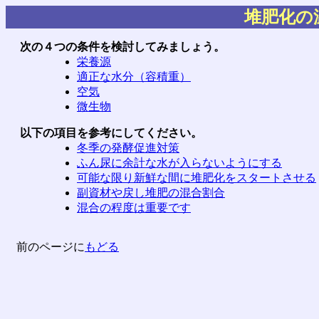
堆肥化の
次の４つの条件を検討してみましょう。
栄養源
適正な水分（容積重）
空気
微生物
以下の項目を参考にしてください。
冬季の発酵促進対策
ふん尿に余計な水が入らないようにする
可能な限り新鮮な間に堆肥化をスタートさせる
副資材や戻し堆肥の混合割合
混合の程度は重要です
前のページに
もどる