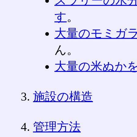
スラリーの水
す
。
大量のモミガ
ん。
大量の米ぬか
施設の構造
管理方法